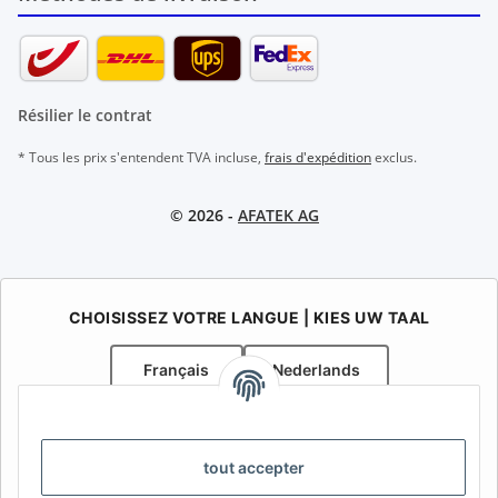
Résilier le contrat
* Tous les prix s'entendent TVA incluse,
frais d'expédition
exclus.
© 2026 -
AFATEK AG
CHOISISSEZ VOTRE LANGUE | KIES UW TAAL
Français
Nederlands
AFATEK Belgique / België
Votre spécialiste en pièces détachées pour remorques | Uw
tout accepter
specialist in onderdelen voor aanhangwagens