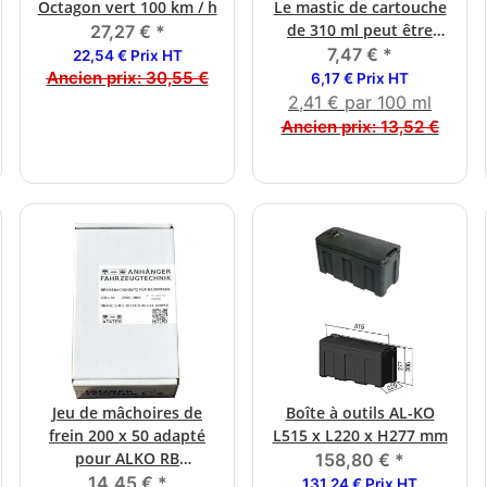
Octagon vert 100 km / h
Le mastic de cartouche
de 310 ml peut être
27,27 €
*
tamponné gris clair
7,47 €
*
22,54 € Prix HT
Ancien prix:
30,55 €
6,17 € Prix HT
2,41 € par 100 ml
Ancien prix:
13,52 €
Jeu de mâchoires de
Boîte à outils AL-KO
frein 200 x 50 adapté
L515 x L220 x H277 mm
pour ALKO RB
158,80 €
*
2050/2051
14,45 €
*
131,24 € Prix HT