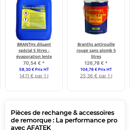
BRANTHs diluant
Branths antirouille
spécial 5 litres -
rouge sans plomb 5
évaporation lente
litres
70,54 €
*
126,78 €
*
58,30 € Prix HT
104,78 € Prix HT
14,11 € par 1 l
25,36 € par 1 l
Pièces de rechange & accessoires
de remorque : La performance pro
avec AFATEK