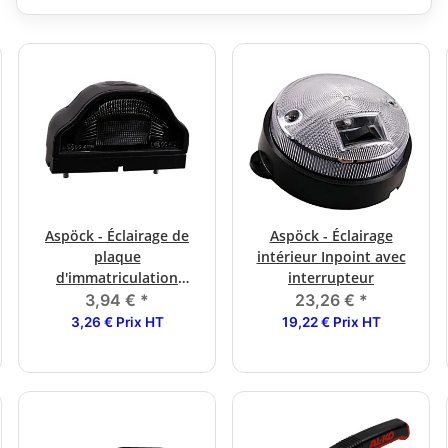
Aspöck - Éclairage de
Aspöck - Éclairage
plaque
intérieur Inpoint avec
d'immatriculation
interrupteur
Regpoint
3,94 €
*
23,26 €
*
3,26 € Prix HT
19,22 € Prix HT