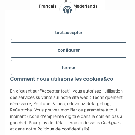
Français
Nederlands
AFATEK Belgique / België
Votre spécialiste en pièces détachées pour remorques | Uw
tout accepter
specialist in onderdelen voor aanhangwagens
Contact:
info@afatek.com
configurer
AFATEK INTERNATIONAL – SELECT REGION & LANGUAGE |
CHOISIR LA RÉGION ET LA LANGUE | SELECCIONAR REGIÓN E
fermer
IDIOMA
Comment nous utilisons les cookies&co
DE
AT
CH (DE)
CH (FR)
En cliquant sur "Accepter tout", vous autorisez l'utilisation
CH (IT)
BE (NL)
BE (FR)
NL
des services suivants sur notre site web : Techniquement
nécessaire, YouTube, Vimeo, releva.nz Retargeting,
FR
IT
ES
DK
PL
ReCaptcha. Vous pouvez modifier ce paramètre à tout
UK
NZ
USA
MX
PT
moment (icône d'empreinte digitale dans le coin en bas à
gauche). Pour plus de détails, voir ci-dessous
Configurer
SE
FI
CZ
HU
SK
et dans notre
Politique de confidentialité
.