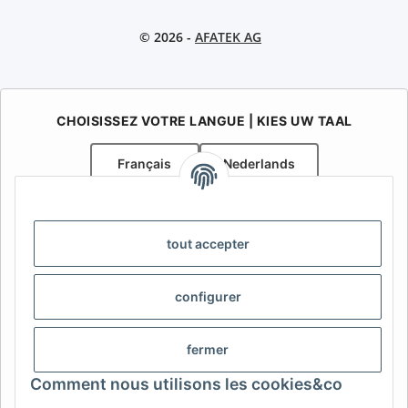
© 2026 -
AFATEK AG
CHOISISSEZ VOTRE LANGUE | KIES UW TAAL
Français
Nederlands
AFATEK Belgique / België
Votre spécialiste en pièces détachées pour remorques | Uw
tout accepter
specialist in onderdelen voor aanhangwagens
Contact:
info@afatek.com
configurer
AFATEK INTERNATIONAL – SELECT REGION & LANGUAGE |
CHOISIR LA RÉGION ET LA LANGUE | SELECCIONAR REGIÓN E
fermer
IDIOMA
Comment nous utilisons les cookies&co
DE
AT
CH (DE)
CH (FR)