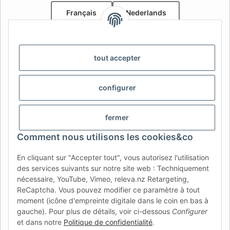
Français
Nederlands
AFATEK Belgique / België
Votre spécialiste en pièces détachées pour remorques | Uw
tout accepter
specialist in onderdelen voor aanhangwagens
Contact:
info@afatek.com
configurer
AFATEK INTERNATIONAL – SELECT REGION & LANGUAGE |
CHOISIR LA RÉGION ET LA LANGUE | SELECCIONAR REGIÓN E
fermer
IDIOMA
Comment nous utilisons les cookies&co
DE
AT
CH (DE)
CH (FR)
En cliquant sur "Accepter tout", vous autorisez l'utilisation
CH (IT)
BE (NL)
BE (FR)
NL
des services suivants sur notre site web : Techniquement
nécessaire, YouTube, Vimeo, releva.nz Retargeting,
FR
IT
ES
DK
PL
ReCaptcha. Vous pouvez modifier ce paramètre à tout
UK
NZ
USA
MX
PT
moment (icône d'empreinte digitale dans le coin en bas à
gauche). Pour plus de détails, voir ci-dessous
Configurer
SE
FI
CZ
HU
SK
et dans notre
Politique de confidentialité
.