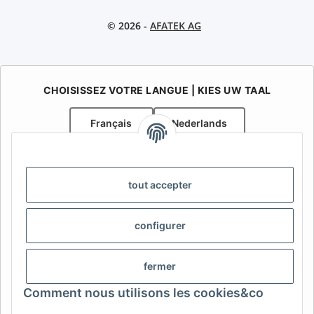
© 2026 -
AFATEK AG
CHOISISSEZ VOTRE LANGUE | KIES UW TAAL
Français
Nederlands
AFATEK Belgique / België
Votre spécialiste en pièces détachées pour remorques | Uw
tout accepter
specialist in onderdelen voor aanhangwagens
Contact:
info@afatek.com
configurer
AFATEK INTERNATIONAL – SELECT REGION & LANGUAGE |
CHOISIR LA RÉGION ET LA LANGUE | SELECCIONAR REGIÓN E
fermer
IDIOMA
Comment nous utilisons les cookies&co
DE
AT
CH (DE)
CH (FR)