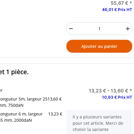
55,67 €
*
46,01 € Prix HT
Ajouter au panier
t 1 pièce.
er
13,23 € -
13,60 €
*
10,93 € Prix HT
Longueur 5m, largeur 25
13,60 €
mm, 750daN
Longueur 6 m, largeur
13,23 €
x
Il y a plusieurs variantes
35 mm, 2000daN
pour cet article. Merci de
choisir la variante