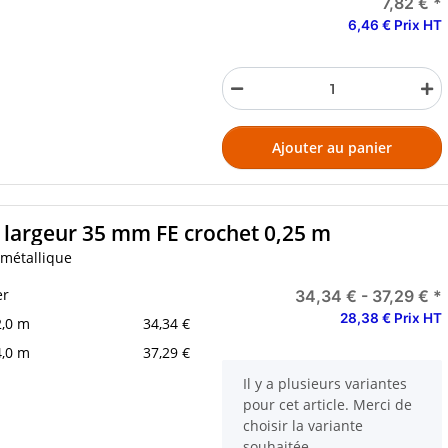
7,82 €
*
6,46 € Prix HT
Ajouter au panier
 largeur 35 mm FE crochet 0,25 m
 métallique
er
34,34 € -
37,29 €
*
28,38 € Prix HT
2,0 m
34,34 €
4,0 m
37,29 €
x
Il y a plusieurs variantes
pour cet article. Merci de
choisir la variante
souhaitée.