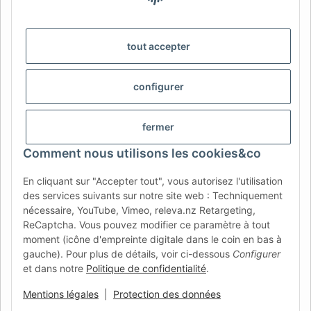
AFATEK Belgique / België
Votre spécialiste en pièces détachées pour remorques | Uw
tout accepter
specialist in onderdelen voor aanhangwagens
Contact:
info@afatek.com
configurer
AFATEK INTERNATIONAL – SELECT REGION & LANGUAGE |
CHOISIR LA RÉGION ET LA LANGUE | SELECCIONAR REGIÓN E
fermer
IDIOMA
Comment nous utilisons les cookies&co
DE
AT
CH (DE)
CH (FR)
En cliquant sur "Accepter tout", vous autorisez l'utilisation
CH (IT)
BE (NL)
BE (FR)
NL
des services suivants sur notre site web : Techniquement
nécessaire, YouTube, Vimeo, releva.nz Retargeting,
FR
IT
ES
DK
PL
ReCaptcha. Vous pouvez modifier ce paramètre à tout
UK
NZ
USA
MX
PT
moment (icône d'empreinte digitale dans le coin en bas à
gauche). Pour plus de détails, voir ci-dessous
Configurer
SE
FI
CZ
HU
SK
et dans notre
Politique de confidentialité
.
RO
HR
Mentions légales
|
Protection des données