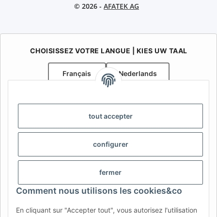
© 2026 -
AFATEK AG
CHOISISSEZ VOTRE LANGUE | KIES UW TAAL
Français
Nederlands
AFATEK Belgique / België
Votre spécialiste en pièces détachées pour remorques | Uw
tout accepter
specialist in onderdelen voor aanhangwagens
Contact:
info@afatek.com
configurer
AFATEK INTERNATIONAL – SELECT REGION & LANGUAGE |
CHOISIR LA RÉGION ET LA LANGUE | SELECCIONAR REGIÓN E
fermer
IDIOMA
Comment nous utilisons les cookies&co
DE
AT
CH (DE)
CH (FR)
En cliquant sur "Accepter tout", vous autorisez l'utilisation
CH (IT)
BE (NL)
BE (FR)
NL