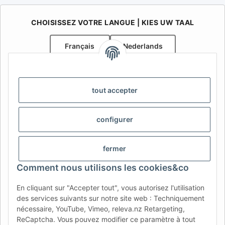
CHOISISSEZ VOTRE LANGUE | KIES UW TAAL
Français
Nederlands
AFATEK Belgique / België
Votre spécialiste en pièces détachées pour remorques | Uw
tout accepter
specialist in onderdelen voor aanhangwagens
Contact:
info@afatek.com
configurer
AFATEK INTERNATIONAL – SELECT REGION & LANGUAGE |
CHOISIR LA RÉGION ET LA LANGUE | SELECCIONAR REGIÓN E
fermer
IDIOMA
Comment nous utilisons les cookies&co
DE
AT
CH (DE)
CH (FR)
En cliquant sur "Accepter tout", vous autorisez l'utilisation
CH (IT)
BE (NL)
BE (FR)
NL
des services suivants sur notre site web : Techniquement
nécessaire, YouTube, Vimeo, releva.nz Retargeting,
FR
IT
ES
DK
PL
ReCaptcha. Vous pouvez modifier ce paramètre à tout