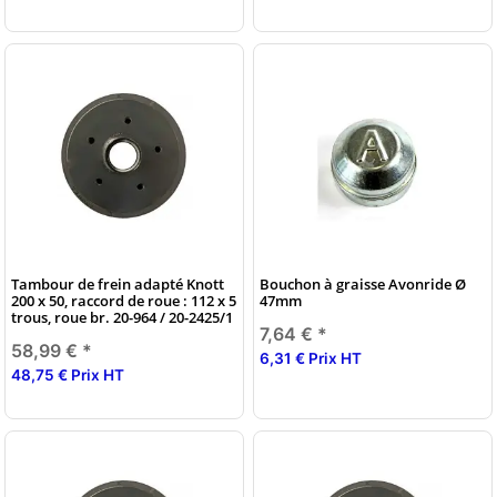
Tambour de frein adapté Knott
Bouchon à graisse Avonride Ø
200 x 50, raccord de roue : 112 x 5
47mm
trous, roue br. 20-964 / 20-2425/1
7,64 €
*
58,99 €
*
6,31 € Prix HT
48,75 € Prix HT