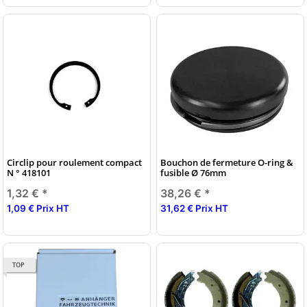
Circlip pour roulement compact
Bouchon de fermeture O-ring &
N ° 418101
fusible Ø 76mm
1,32 €
*
38,26 €
*
1,09 € Prix HT
31,62 € Prix HT
TOP