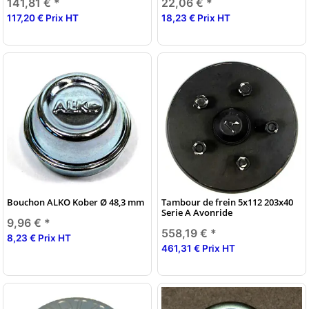
141,81 €
*
22,06 €
*
117,20 € Prix HT
18,23 € Prix HT
Bouchon ALKO Kober Ø 48,3 mm
Tambour de frein 5x112 203x40
Serie A Avonride
9,96 €
*
558,19 €
*
8,23 € Prix HT
461,31 € Prix HT