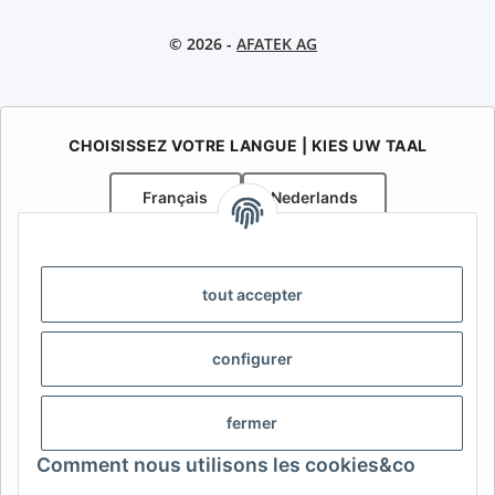
© 2026 -
AFATEK AG
CHOISISSEZ VOTRE LANGUE | KIES UW TAAL
Français
Nederlands
AFATEK Belgique / België
Votre spécialiste en pièces détachées pour remorques | Uw
tout accepter
specialist in onderdelen voor aanhangwagens
Contact:
info@afatek.com
configurer
AFATEK INTERNATIONAL – SELECT REGION & LANGUAGE |
CHOISIR LA RÉGION ET LA LANGUE | SELECCIONAR REGIÓN E
fermer
IDIOMA
Comment nous utilisons les cookies&co
DE
AT
CH (DE)
CH (FR)