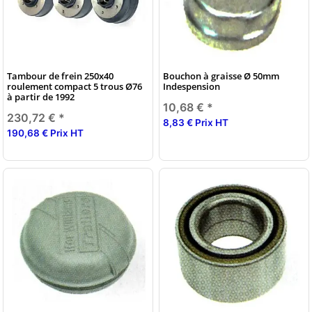
Tambour de frein 250x40
Bouchon à graisse Ø 50mm
roulement compact 5 trous Ø76
Indespension
à partir de 1992
10,68 €
*
230,72 €
*
8,83 € Prix HT
190,68 € Prix HT