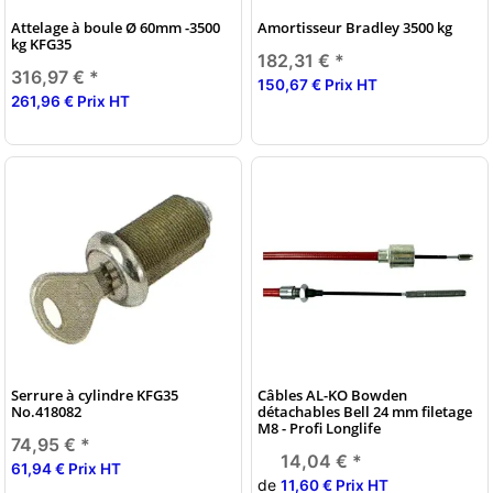
Attelage à boule Ø 60mm -3500
Amortisseur Bradley 3500 kg
kg KFG35
182,31 €
*
316,97 €
*
150,67 € Prix HT
261,96 € Prix HT
Serrure à cylindre KFG35
Câbles AL-KO Bowden
No.418082
détachables Bell 24 mm filetage
M8 - Profi Longlife
74,95 €
*
14,04 €
*
61,94 € Prix HT
de
11,60 € Prix HT