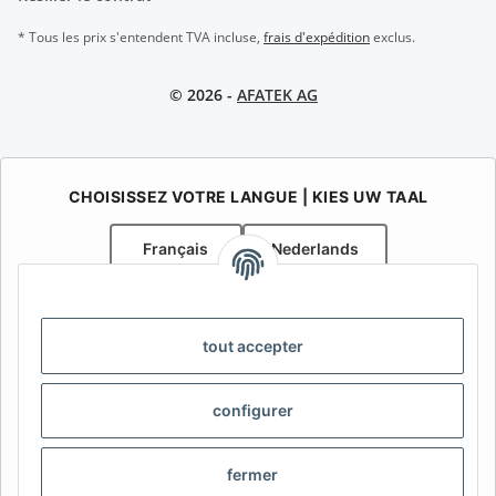
* Tous les prix s'entendent TVA incluse,
frais d'expédition
exclus.
© 2026 -
AFATEK AG
CHOISISSEZ VOTRE LANGUE | KIES UW TAAL
Français
Nederlands
AFATEK Belgique / België
Votre spécialiste en pièces détachées pour remorques | Uw
tout accepter
specialist in onderdelen voor aanhangwagens
Contact:
info@afatek.com
configurer
AFATEK INTERNATIONAL – SELECT REGION & LANGUAGE |
CHOISIR LA RÉGION ET LA LANGUE | SELECCIONAR REGIÓN E
fermer
IDIOMA