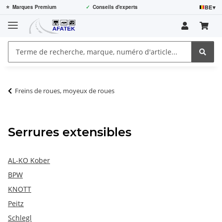
BE
▾
⭐
Marques Premium
✓
Conseils d'experts
Freins de roues, moyeux de roues
Serrures extensibles
AL-KO Kober
BPW
KNOTT
Peitz
Schlegl