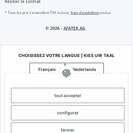
Résilier le contrat
* Tous les prix s'entendent TVA incluse,
frais d'expédition
exclus.
© 2026 -
AFATEK AG
CHOISISSEZ VOTRE LANGUE | KIES UW TAAL
Français
Nederlands
AFATEK Belgique / België
Votre spécialiste en pièces détachées pour remorques | Uw
tout accepter
specialist in onderdelen voor aanhangwagens
Contact:
info@afatek.com
configurer
AFATEK INTERNATIONAL – SELECT REGION & LANGUAGE |
CHOISIR LA RÉGION ET LA LANGUE | SELECCIONAR REGIÓN E
fermer