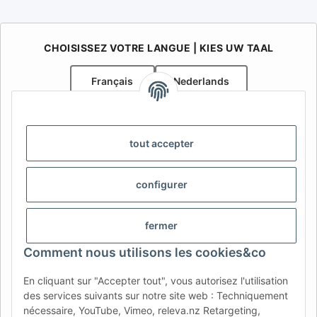
CHOISISSEZ VOTRE LANGUE | KIES UW TAAL
Français
Nederlands
AFATEK Belgique / België
Votre spécialiste en pièces détachées pour remorques | Uw
tout accepter
specialist in onderdelen voor aanhangwagens
Contact:
info@afatek.com
configurer
AFATEK INTERNATIONAL – SELECT REGION & LANGUAGE |
CHOISIR LA RÉGION ET LA LANGUE | SELECCIONAR REGIÓN E
fermer
IDIOMA
Comment nous utilisons les cookies&co
DE
AT
CH (DE)
CH (FR)
En cliquant sur "Accepter tout", vous autorisez l'utilisation
CH (IT)
BE (NL)
BE (FR)
NL
des services suivants sur notre site web : Techniquement
nécessaire, YouTube, Vimeo, releva.nz Retargeting,
FR
IT
ES
DK
PL