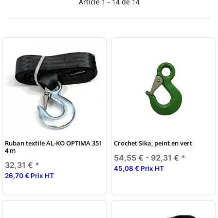
Article 1 - 14 de 14
Ruban textile AL-KO OPTIMA 351
Crochet Sika, peint en vert
4 m
54,55 € -
92,31 €
*
32,31 €
*
45,08 € Prix HT
26,70 € Prix HT