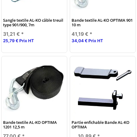
Sangle textile AL-KO câble treuil
Bande textile AL-KO OPTIMA 901
type 901/900, 7m
10 m
31,21 €
*
41,19 €
*
25,79 € Prix HT
34,04 € Prix HT
Bande textile AL-KO OPTIMA
Partie enfichable Bande AL-KO
1201 12,5 m
OPTIMA
77,00 €
*
10,89 €
*