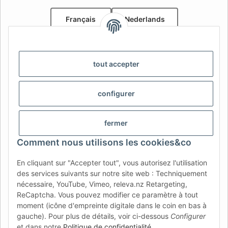
Français
Nederlands
AFATEK Belgique / België
Votre spécialiste en pièces détachées pour remorques | Uw
tout accepter
specialist in onderdelen voor aanhangwagens
Contact:
info@afatek.com
configurer
AFATEK INTERNATIONAL – SELECT REGION & LANGUAGE |
CHOISIR LA RÉGION ET LA LANGUE | SELECCIONAR REGIÓN E
fermer
IDIOMA
Comment nous utilisons les cookies&co
DE
AT
CH (DE)
CH (FR)
En cliquant sur "Accepter tout", vous autorisez l'utilisation
CH (IT)
BE (NL)
BE (FR)
NL
des services suivants sur notre site web : Techniquement
nécessaire, YouTube, Vimeo, releva.nz Retargeting,
FR
IT
ES
DK
PL
ReCaptcha. Vous pouvez modifier ce paramètre à tout
UK
NZ
USA
MX
PT
moment (icône d'empreinte digitale dans le coin en bas à
gauche). Pour plus de détails, voir ci-dessous
Configurer
SE
FI
CZ
HU
SK
et dans notre
Politique de confidentialité
.