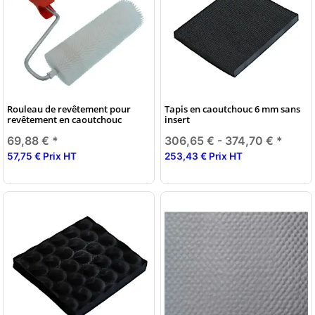
Rouleau de revêtement pour
Tapis en caoutchouc 6 mm sans
revêtement en caoutchouc
insert
69,88 €
*
306,65 € -
374,70 €
*
57,75 € Prix HT
253,43 € Prix HT