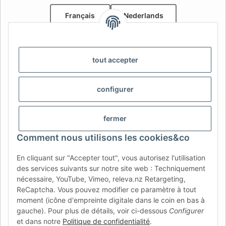
Français
Nederlands
AFATEK Belgique / België
Votre spécialiste en pièces détachées pour remorques | Uw
tout accepter
specialist in onderdelen voor aanhangwagens
Contact:
info@afatek.com
configurer
AFATEK INTERNATIONAL – SELECT REGION & LANGUAGE |
CHOISIR LA RÉGION ET LA LANGUE | SELECCIONAR REGIÓN E
fermer
IDIOMA
Comment nous utilisons les cookies&co
DE
AT
CH (DE)
CH (FR)
En cliquant sur "Accepter tout", vous autorisez l'utilisation
CH (IT)
BE (NL)
BE (FR)
NL
des services suivants sur notre site web : Techniquement
nécessaire, YouTube, Vimeo, releva.nz Retargeting,
FR
IT
ES
DK
PL
ReCaptcha. Vous pouvez modifier ce paramètre à tout
UK
NZ
USA
MX
PT
moment (icône d'empreinte digitale dans le coin en bas à
gauche). Pour plus de détails, voir ci-dessous
Configurer
SE
FI
CZ
HU
SK
et dans notre
Politique de confidentialité
.