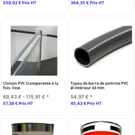
559,62 € Prix HT
364,35 € Prix HT
Cloison PVC transparente à la
Tuyau de barre de poitrine PVC
fois. lisse
Ø intérieur 43 mm
69,43 € -
115,91 €
*
54,97 €
*
57,38 € Prix HT
45,43 € Prix HT