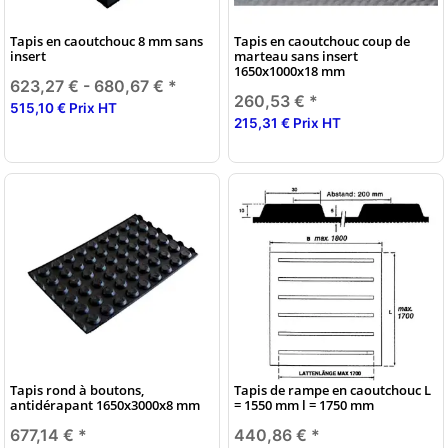
Tapis en caoutchouc 8 mm sans
Tapis en caoutchouc coup de
insert
marteau sans insert
1650x1000x18 mm
623,27 € -
680,67 €
*
260,53 €
*
515,10 € Prix HT
215,31 € Prix HT
Tapis rond à boutons,
Tapis de rampe en caoutchouc L
antidérapant 1650x3000x8 mm
= 1550 mm l = 1750 mm
677,14 €
*
440,86 €
*