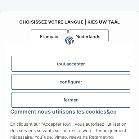
CHOISISSEZ VOTRE LANGUE | KIES UW TAAL
Français
Nederlands
AFATEK Belgique / België
Votre spécialiste en pièces détachées pour remorques | Uw
tout accepter
specialist in onderdelen voor aanhangwagens
Contact:
info@afatek.com
configurer
AFATEK INTERNATIONAL – SELECT REGION & LANGUAGE |
CHOISIR LA RÉGION ET LA LANGUE | SELECCIONAR REGIÓN E
fermer
IDIOMA
Comment nous utilisons les cookies&co
DE
AT
CH (DE)
CH (FR)
En cliquant sur "Accepter tout", vous autorisez l'utilisation
CH (IT)
BE (NL)
BE (FR)
NL
des services suivants sur notre site web : Techniquement
nécessaire, YouTube, Vimeo, releva.nz Retargeting,
FR
IT
ES
DK
PL