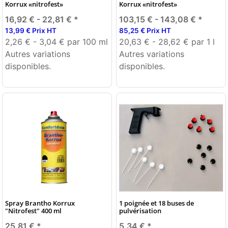
Korrux «nitrofest»
Korrux «nitrofest»
16,92 € -
22,81 €
*
103,15 € -
143,08 €
*
13,99 € Prix HT
85,25 € Prix HT
2,26 € - 3,04 € par 100 ml
20,63 € - 28,62 € par 1 l
Autres variations
Autres variations
disponibles.
disponibles.
Spray Brantho Korrux
1 poignée et 18 buses de
"Nitrofest" 400 ml
pulvérisation
25,81 €
*
5,34 €
*