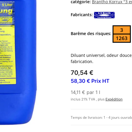
catégorie:
Brantho Korrux "3 e
Fabricants:
3
Barême des risques:
1263
Diluant universel, odeur douce,
fabrication.
70,54 €
58,30 € Prix HT
14,11 € par 1 l
inclus 21% TVA , plus
Expédition
Temps de livraison:
1 - 4 jours ouvrab