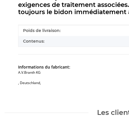
exigences de traitement associées
toujours le bidon immédiatement ap
#productDetails.itemInformation#
#productDetails.itemValue#
Poids de livraison:
Contenus:
Informations du fabricant:
A.V.Branth KG
, Deutschland,
Les clien