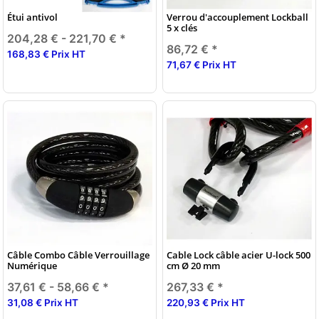
Étui antivol
Verrou d'accouplement Lockball
5 x clés
204,28 € -
221,70 €
*
86,72 €
*
168,83 € Prix HT
71,67 € Prix HT
Câble Combo Câble Verrouillage
Cable Lock câble acier U-lock 500
Numérique
cm Ø 20 mm
37,61 € -
58,66 €
*
267,33 €
*
31,08 € Prix HT
220,93 € Prix HT