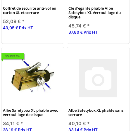
Coffret de sécurité anti-vol en
Clé d'égalité pliable Albe
carton XL et serrure
Safetybox XL Verrouillage du
disque
52,09 €
*
45,74 €
*
43,05 € Prix HT
37,80 € Prix HT
SOLDES 9%
Albe Safetybox XL pliable avec
Albe Safetybox XL pliable sans
verrouillage de disque
serrure
34,11 €
*
40,10 €
*
28,19 € Prix HT
33,14 € Prix HT