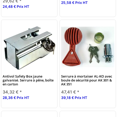
29,62 €
*
25,58 € Prix HT
24,48 € Prix HT
Antivol Safety Box jaune
Serrure à mortaiser AL-KO avec
galvanisé. Serrure à pêne, boîte
boule de sécurité pour AK 301 &
en carton
AK 351
34,32 €
*
47,41 €
*
28,36 € Prix HT
39,18 € Prix HT