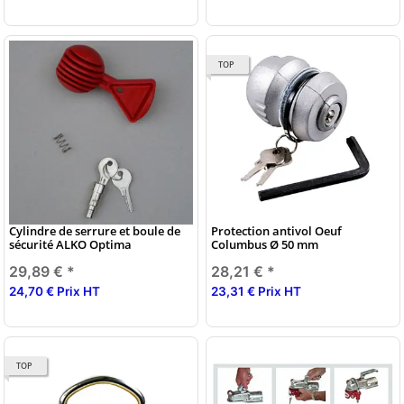
TOP
Cylindre de serrure et boule de
Protection antivol Oeuf
sécurité ALKO Optima
Columbus Ø 50 mm
29,89 €
*
28,21 €
*
24,70 € Prix HT
23,31 € Prix HT
TOP