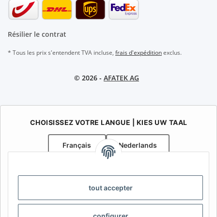
Résilier le contrat
* Tous les prix s'entendent TVA incluse,
frais d'expédition
exclus.
© 2026 -
AFATEK AG
CHOISISSEZ VOTRE LANGUE | KIES UW TAAL
Français
Nederlands
AFATEK Belgique / België
Votre spécialiste en pièces détachées pour remorques | Uw
tout accepter
specialist in onderdelen voor aanhangwagens
Contact:
info@afatek.com
configurer