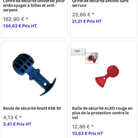
Coffre de sécurité universel pour
Griffe de sécurité antivol sans
embrayages à billes et anti-
serrure
serpent
25,66 €
*
162,90 €
*
21,21 € Prix HT
134,63 € Prix HT
TOP
Boule de sécurité Knott KSB 50
Balle de sécurité ALKO rouge en
plus de la protection contre le
4,13 €
*
vol
3,41 € Prix HT
12,86 €
*
10,63 € Prix HT