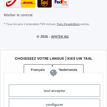
Résilier le contrat
* Tous les prix s'entendent TVA incluse,
frais d'expédition
exclus.
© 2026 -
AFATEK AG
CHOISISSEZ VOTRE LANGUE | KIES UW TAAL
Français
Nederlands
AFATEK Belgique / België
Votre spécialiste en pièces détachées pour remorques | Uw
tout accepter
specialist in onderdelen voor aanhangwagens
Contact:
info@afatek.com
configurer