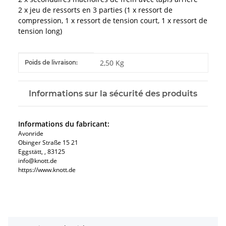
2 x jeu de ressorts en 3 parties (1 x ressort de
compression, 1 x ressort de tension court, 1 x ressort de
tension long)
#productDetails.itemInformation#
#productDetails.itemValue#
2,50 Kg
Poids de livraison:
Informations sur la sécurité des produits
Informations du fabricant:
Avonride
Obinger Straße 15 21
Eggstätt, , 83125
info@knott.de
https://www.knott.de