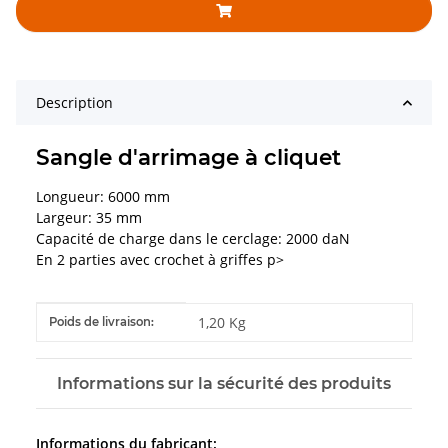
Description
Sangle d'arrimage à cliquet
Longueur: 6000 mm
Largeur: 35 mm
Capacité de charge dans le cerclage: 2000 daN
En 2 parties avec crochet à griffes p>
#productDetails.itemInformation#
#productDetails.itemValue#
1,20 Kg
Poids de livraison:
Informations sur la sécurité des produits
Informations du fabricant: