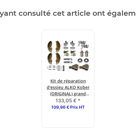
ayant consulté cet article ont égale
Kit de réparation
d'essieu ALKO Kober
(ORIGINAL) grand
160 x 35
133,05 €
*
1635/1636/1637
109,96 € Prix HT