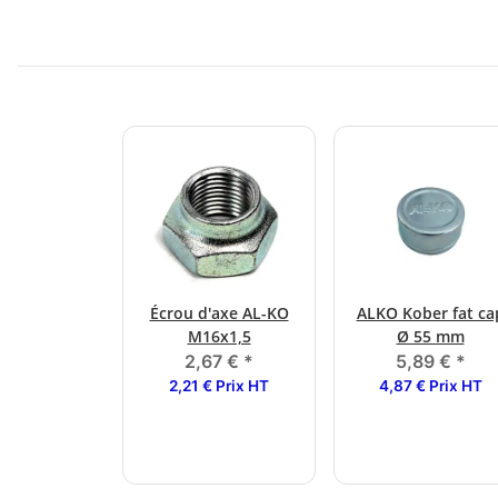
Écrou d'axe AL-KO
ALKO Kober fat ca
M16x1,5
Ø 55 mm
2,67 €
*
5,89 €
*
2,21 € Prix HT
4,87 € Prix HT