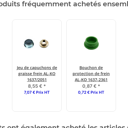
oduits fréquemment achetés ensem
Jeu de capuchons de
Bouchon de
graisse frein AL-KO
protection de frein
1637/2051
AL-KO 1637-2361
8,55 €
*
0,87 €
*
7,07 € Prix HT
0,72 € Prix HT
ts ont également acheté les articles 