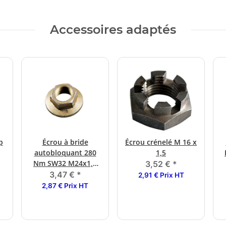
Accessoires adaptés
p
Écrou à bride
Écrou crénelé M 16 x
autobloquant 280
1,5
Nm SW32 M24x1,5
3,52 €
*
1637/2051
3,47 €
*
2,91 € Prix HT
2,87 € Prix HT