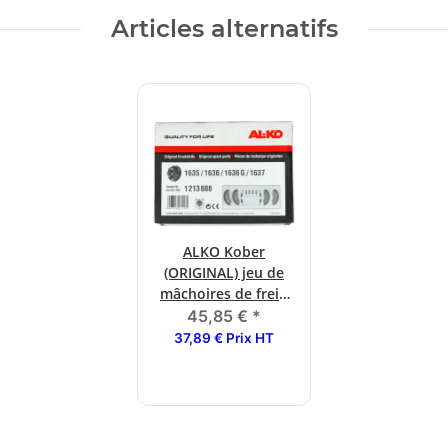
Articles alternatifs
ALKO Kober
(ORIGINAL) jeu de
mâchoires de frein
160 x 35
45,85 €
*
1635/1636/1637 (jeu
37,89 € Prix HT
47)