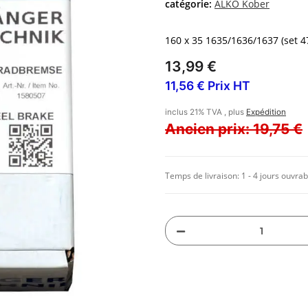
catégorie:
ALKO Kober
160 x 35 1635/1636/1637 (set 47
13,99 €
11,56 € Prix HT
inclus 21% TVA , plus
Expédition
Ancien prix: 19,75 €
Temps de livraison:
1 - 4 jours ouvrab