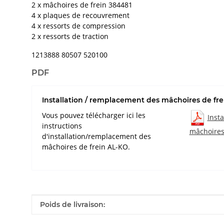
2 x mâchoires de frein 384481
4 x plaques de recouvrement
4 x ressorts de compression
2 x ressorts de traction
1213888 80507 520100
PDF
Installation / remplacement des mâchoires de fre
Vous pouvez télécharger ici les
Inst
instructions
mâchoires
d'installation/remplacement des
mâchoires de frein AL-KO.
#productDetails.itemInformation#
#productDetails.itemValue#
Poids de livraison: