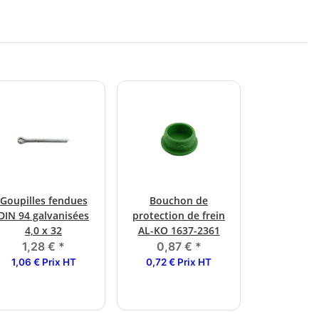
Goupilles fendues
Bouchon de
DIN 94 galvanisées
protection de frein
4,0 x 32
AL-KO 1637-2361
1,28 €
*
0,87 €
*
1,06 € Prix HT
0,72 € Prix HT