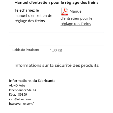
Manuel d'entretien pour le réglage des freins
Téléchargez le
Manuel
manuel d'entretien de
d'entretien pour le
réglage des freins.
réglage des freins
#productDetails.itemInformation#
#productDetails.itemValue#
1,30 Kg
Poids de livraison:
Informations sur la sécurité des produits
Informations du fabricant:
AL-KO Kober
Ichenhauser Str. 14
Kötz, , 89359
info@al-ko.com
https://al-ko.com/