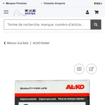
BE
▾
⭐
Marques Premium
✓
Conseils d'experts
Retour à la liste
ALKO Kober