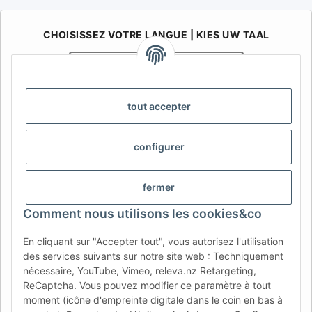
CHOISISSEZ VOTRE LANGUE | KIES UW TAAL
Français
Nederlands
AFATEK Belgique / België
tout accepter
Votre spécialiste en pièces détachées pour remorques | Uw
specialist in onderdelen voor aanhangwagens
configurer
Contact:
info@afatek.com
fermer
AFATEK INTERNATIONAL – SELECT REGION & LANGUAGE |
CHOISIR LA RÉGION ET LA LANGUE | SELECCIONAR REGIÓN E
Comment nous utilisons les cookies&co
IDIOMA
En cliquant sur "Accepter tout", vous autorisez l'utilisation
DE
AT
CH (DE)
CH (FR)
des services suivants sur notre site web : Techniquement
CH (IT)
BE (NL)
BE (FR)
NL
nécessaire, YouTube, Vimeo, releva.nz Retargeting,
ReCaptcha. Vous pouvez modifier ce paramètre à tout
FR
IT
ES
DK
PL
moment (icône d'empreinte digitale dans le coin en bas à