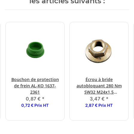
les articles suivants :
Bouchon de protection
Écrou à bride
de frein AL-KO 1637-
autobloquant 280 Nm
2361
SW32 M24x1,5
1637/2051
0,87 €
*
3,47 €
*
0,72 € Prix HT
2,87 € Prix HT