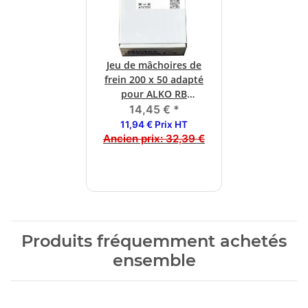
Jeu de mâchoires de
frein 200 x 50 adapté
pour ALKO RB
2050/2051
14,45 €
*
11,94 € Prix HT
Ancien prix:
32,39 €
Produits fréquemment achetés
ensemble