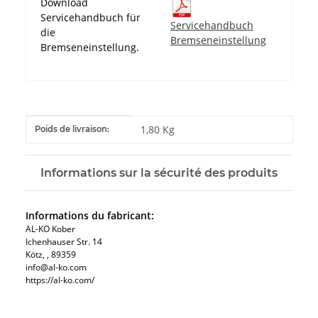
Download
Servicehandbuch für
Servicehandbuch
die
Bremseneinstellung
Bremseneinstellung.
#productDetails.itemInformation#
#productDetails.itemValue#
1,80 Kg
Poids de livraison:
Informations sur la sécurité des produits
Informations du fabricant:
AL-KO Kober
Ichenhauser Str. 14
Kötz, , 89359
info@al-ko.com
https://al-ko.com/