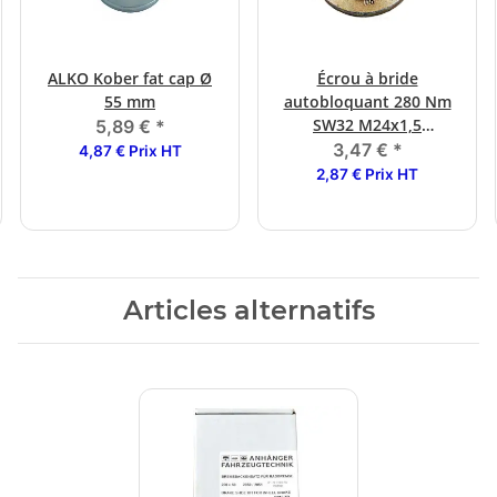
ALKO Kober fat cap Ø
Écrou à bride
55 mm
autobloquant 280 Nm
SW32 M24x1,5
5,89 €
*
1637/2051
3,47 €
*
4,87 € Prix HT
2,87 € Prix HT
Articles alternatifs