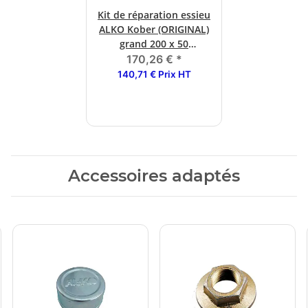
Kit de réparation essieu
ALKO Kober (ORIGINAL)
grand 200 x 50
2050/2051
170,26 €
*
140,71 € Prix HT
Accessoires adaptés