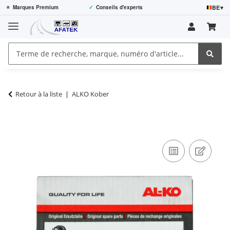
BE
▾
⭐
Marques Premium
✓
Conseils d'experts
Retour à la liste
ALKO Kober