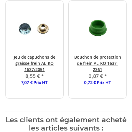
Jeu de capuchons de
Bouchon de protection
graisse frein AL-KO
de frein AL-KO 1637-
1637/2051
2361
8,55 €
*
0,87 €
*
7,07 € Prix HT
0,72 € Prix HT
Les clients ont également acheté
les articles suivants :