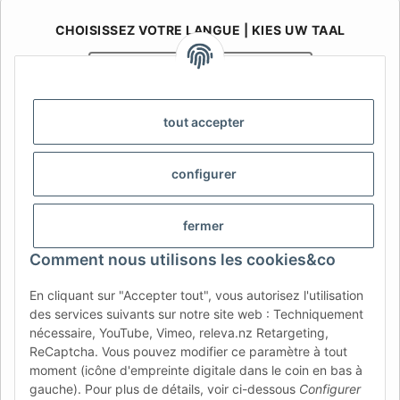
CHOISISSEZ VOTRE LANGUE | KIES UW TAAL
Français
Nederlands
AFATEK Belgique / België
tout accepter
Votre spécialiste en pièces détachées pour remorques | Uw
specialist in onderdelen voor aanhangwagens
configurer
Contact:
info@afatek.com
fermer
AFATEK INTERNATIONAL – SELECT REGION & LANGUAGE |
CHOISIR LA RÉGION ET LA LANGUE | SELECCIONAR REGIÓN E
Comment nous utilisons les cookies&co
IDIOMA
En cliquant sur "Accepter tout", vous autorisez l'utilisation
DE
AT
CH (DE)
CH (FR)
des services suivants sur notre site web : Techniquement
CH (IT)
BE (NL)
BE (FR)
NL
nécessaire, YouTube, Vimeo, releva.nz Retargeting,
ReCaptcha. Vous pouvez modifier ce paramètre à tout
FR
IT
ES
DK
PL
moment (icône d'empreinte digitale dans le coin en bas à
gauche). Pour plus de détails, voir ci-dessous
Configurer
UK
NZ
USA
MX
PT