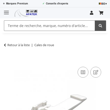
BE
▾
⭐
Marques Premium
✓
Conseils d'experts
Retour à la liste
Cales de roue