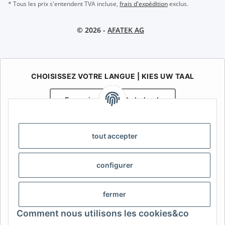
* Tous les prix s'entendent TVA incluse,
frais d'expédition
exclus.
© 2026 -
AFATEK AG
CHOISISSEZ VOTRE LANGUE | KIES UW TAAL
Français
Nederlands
AFATEK Belgique / België
tout accepter
Votre spécialiste en pièces détachées pour remorques | Uw
specialist in onderdelen voor aanhangwagens
Contact:
info@afatek.com
configurer
AFATEK INTERNATIONAL – SELECT REGION & LANGUAGE |
fermer
CHOISIR LA RÉGION ET LA LANGUE | SELECCIONAR REGIÓN E
IDIOMA
Comment nous utilisons les cookies&co