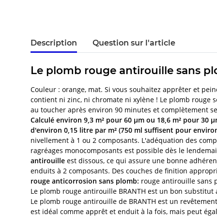
Description
Question sur l'article
Le plomb rouge antirouille sans p
Couleur : orange, mat. Si vous souhaitez apprêter et 
contient ni zinc, ni chromate ni xylène ! Le plomb rouge 
au toucher après environ 90 minutes et complètement s
Calculé environ 9,3 m² pour 60 µm ou 18,6 m² pour 30 
d'environ 0,15 litre par m² (750 ml suffisent pour environ
nivellement à 1 ou 2 composants. L'adéquation des compos
ragréages monocomposants est possible dès le lendemain. 
antirouille
est dissous, ce qui assure une bonne adhéren
enduits à 2 composants. Des couches de finition appropri
rouge anticorrosion sans plomb:
rouge antirouille sans 
Le plomb rouge antirouille BRANTH est un bon substitut 
Le plomb rouge antirouille de BRANTH est un revêtemen
est idéal comme apprêt et enduit à la fois, mais peut égal