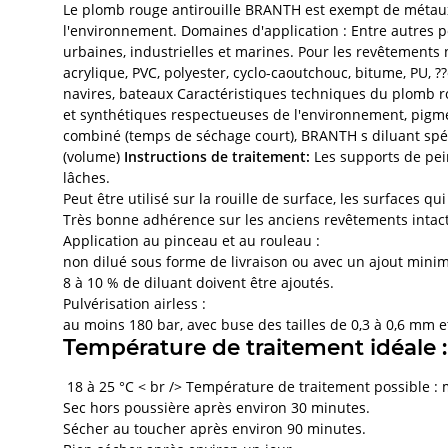
Le plomb rouge antirouille BRANTH est exempt de métaux 
l'environnement. Domaines d'application : Entre autres po
urbaines, industrielles et marines. Pour les revêtements 
acrylique, PVC, polyester, cyclo-caoutchouc, bitume, PU, ?
navires, bateaux Caractéristiques techniques du plomb r
et synthétiques respectueuses de l'environnement, pigment
combiné (temps de séchage court), BRANTH s diluant spéci
(volume)
Instructions de traitement:
Les supports de pei
lâches.
Peut être utilisé sur la rouille de surface, les surfaces qu
Très bonne adhérence sur les anciens revêtements intacts 
Application au pinceau et au rouleau :
non dilué sous forme de livraison ou avec un ajout minim
8 à 10 % de diluant doivent être ajoutés.
Pulvérisation airless :
au moins 180 bar, avec buse des tailles de 0,3 à 0,6 mm e
Température de traitement idéale :
18 à 25 °C < br /> Température de traitement possible : 
Sec hors poussière après environ 30 minutes.
Sécher au toucher après environ 90 minutes.