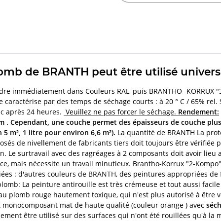
lomb de BRANTH peut être utilisé univer
peindre immédiatement dans Couleurs RAL, puis BRANTHO -KORRUX 
se caractérise par des temps de séchage courts : à 20 ° C / 65% rel.
ec après 24 heures.
Veuillez ne pas forcer le séchage.
Rendement:
µm . Cependant, une couche permet des épaisseurs de couche plus
 5 m², 1 litre pour environ 6,6 m²).
La quantité de BRANTH La prote
és de nivellement de fabricants tiers doit toujours être vérifiée p
Le surtravail avec des ragréages à 2 composants doit avoir lieu a
ce, mais nécessite un travail minutieux. Brantho-Korrux "2-Kompo
ées : d'autres couleurs de BRANTH, des peintures appropriées de f
plomb: La peinture antirouille est très crémeuse et tout aussi faci
au plomb rouge hautement toxique, qui n'est plus autorisé à être
t monocomposant mat de haute qualité (couleur orange ) avec
séch
ement être utilisé sur des surfaces qui n'ont été rouillées qu'à la 