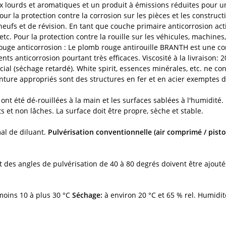
lourds et aromatiques et un produit à émissions réduites pour un
ur la protection contre la corrosion sur les pièces et les construct
neufs et de révision. En tant que couche primaire anticorrosion acti
?etc. Pour la protection contre la rouille sur les véhicules, machin
ouge anticorrosion : Le plomb rouge antirouille BRANTH est une co
s anticorrosion pourtant très efficaces. Viscosité à la livraison:
al (séchage retardé). White spirit, essences minérales, etc. ne c
nture appropriés sont des structures en fer et en acier exemptes d
i ont été dé-rouillées à la main et les surfaces sablées à l'humidité.
et non lâches. La surface doit être propre, sèche et stable.
al de diluant.
Pulvérisation conventionnelle (air comprimé / pisto
t des angles de pulvérisation de 40 à 80 degrés doivent être ajout
moins 10 à plus 30 °C
Séchage:
à environ 20 °C et 65 % rel. Humidit