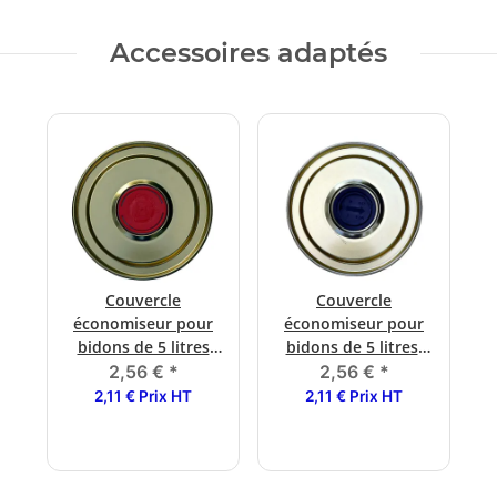
Accessoires adaptés
Couvercle
Couvercle
économiseur pour
économiseur pour
bidons de 5 litres
bidons de 5 litres.
bec verseur
Bouchon anti-
2,56 €
*
2,56 €
*
poussière
2,11 € Prix HT
2,11 € Prix HT