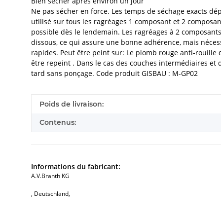
Bien sécher après environ un jour
Ne pas sécher en force. Les temps de séchage exacts dép
utilisé sur tous les ragréages 1 composant et 2 composa
possible dès le lendemain. Les ragréages à 2 composants 
dissous, ce qui assure une bonne adhérence, mais néces
rapides. Peut être peint sur: Le plomb rouge anti-roui
être repeint . Dans le cas des couches intermédiaires et 
tard sans ponçage. Code produit GISBAU : M-GP02
#productDetails.itemInformation#
#productDetails.itemValue#
Poids de livraison:
Contenus:
Informations du fabricant:
A.V.Branth KG
, Deutschland,