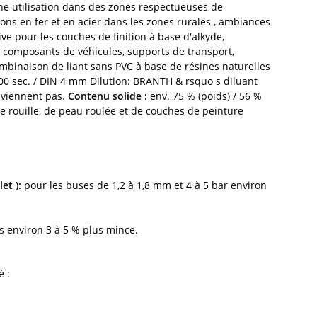
e utilisation dans des zones respectueuses de
ions en fer et en acier dans les zones rurales , ambiances
ve pour les couches de finition à base d'alkyde,
es, composants de véhicules, supports de transport,
mbinaison de liant sans PVC à base de résines naturelles
 200 sec. / DIN 4 mm Dilution: BRANTH & rsquo s diluant
onviennent pas.
Contenu solide :
env. 75 % (poids) / 56 %
e rouille, de peau roulée et de couches de peinture
let ):
pour les buses de 1,2 à 1,8 mm et 4 à 5 bar environ
és environ 3 à 5 % plus mince.
é :