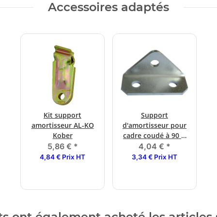
Accessoires adaptés
Kit support
Support
amortisseur AL-KO
d'amortisseur pour
Kober
cadre coudé à 90 °,
vissable
5,86 €
*
4,04 €
*
4,84 € Prix HT
3,34 € Prix HT
ts ont également acheté les articles 