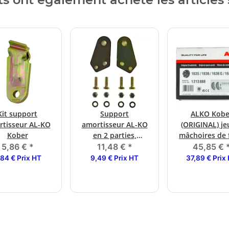
Kit support
Support
ALKO Kobe
tisseur AL-KO
amortisseur AL-KO
(ORIGINAL) je
Kober
en 2 parties,
mâchoires de 
90x50mm, galvanisé
160 x 35
5,86 €
*
11,48 €
*
45,85 €
1635/1636/1637
,84 € Prix HT
9,49 € Prix HT
37,89 € Prix
47)