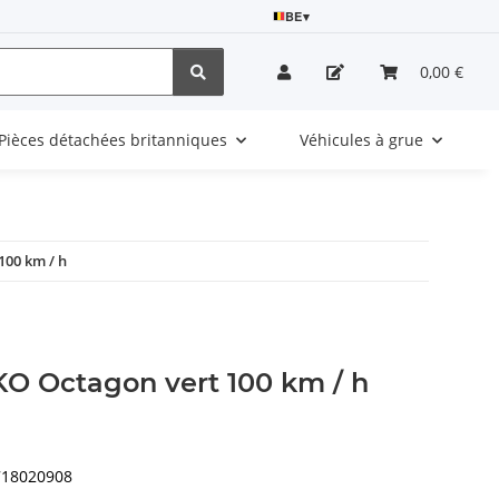
BE
▾
0,00 €
Pièces détachées britanniques
Véhicules à grue
100 km / h
KO Octagon vert 100 km / h
718020908