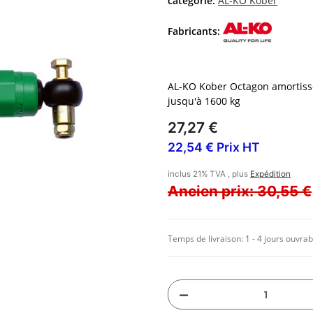
catégorie:
AL-KO Kober
Fabricants:
AL-KO Kober Octagon amortisse
jusqu'à 1600 kg
27,27 €
22,54 € Prix HT
inclus 21% TVA , plus
Expédition
Ancien prix: 30,55 €
Temps de livraison:
1 - 4 jours ouvrab