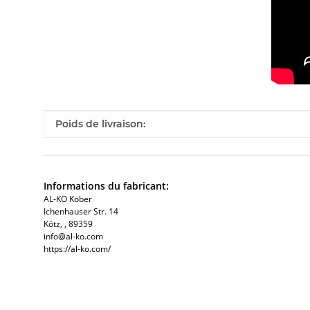
#productDetails.itemInformation#
#productDetails.itemValue#
Poids de livraison:
Informations du fabricant:
AL-KO Kober
Ichenhauser Str. 14
Kötz, , 89359
info@al-ko.com
https://al-ko.com/