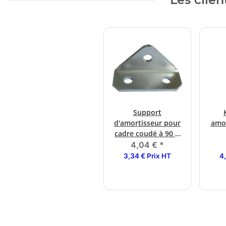
Support
d'amortisseur pour
amor
cadre coudé à 90 °,
vissable
4,04 €
*
3,34 € Prix HT
4