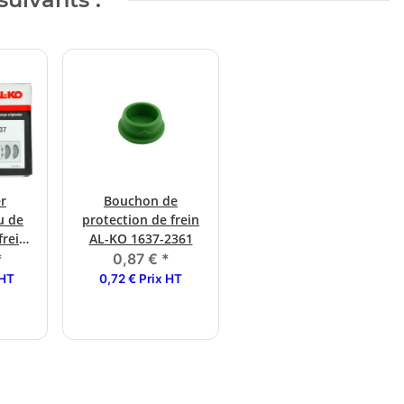
r
Bouchon de
u de
protection de frein
frein
AL-KO 1637-2361
*
0,87 €
*
 (jeu
 HT
0,72 € Prix HT