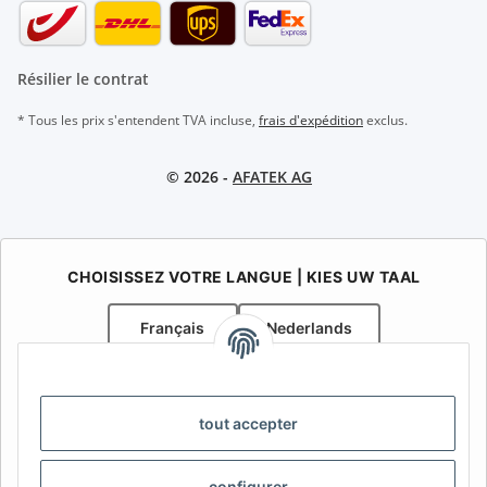
Résilier le contrat
* Tous les prix s'entendent TVA incluse,
frais d'expédition
exclus.
© 2026 -
AFATEK AG
CHOISISSEZ VOTRE LANGUE | KIES UW TAAL
Français
Nederlands
AFATEK Belgique / België
Votre spécialiste en pièces détachées pour remorques | Uw
tout accepter
specialist in onderdelen voor aanhangwagens
Contact:
info@afatek.com
configurer