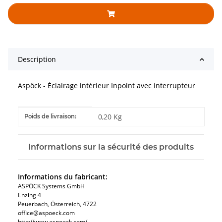
Description
Aspöck - Éclairage intérieur Inpoint avec interrupteur
#productDetails.itemInformation#
#productDetails.itemValue#
0,20 Kg
Poids de livraison:
Informations sur la sécurité des produits
Informations du fabricant:
ASPÖCK Systems GmbH
Enzing 4
Peuerbach, Österreich, 4722
office@aspoeck.com
http://www.aspoeck.com/