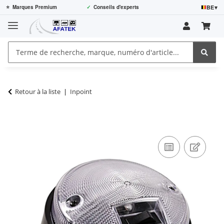
BE
▾
⭐
Marques Premium
✓
Conseils d'experts
Retour à la liste
Inpoint