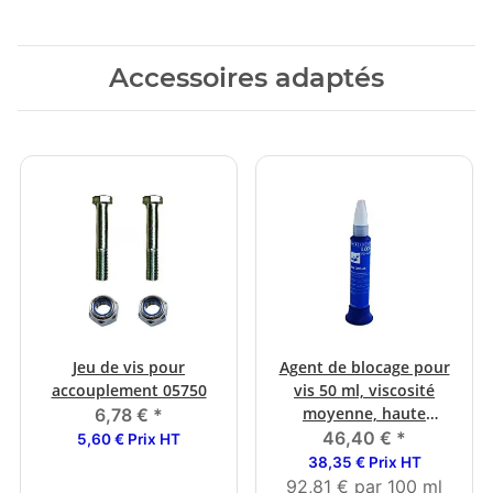
Accessoires adaptés
Jeu de vis pour
Agent de blocage pour
accouplement 05750
vis 50 ml, viscosité
moyenne, haute
6,78 €
*
résistance
46,40 €
*
5,60 € Prix HT
38,35 € Prix HT
92,81 € par 100 ml