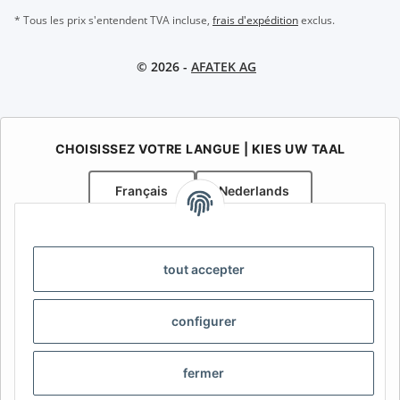
* Tous les prix s'entendent TVA incluse,
frais d'expédition
exclus.
© 2026 -
AFATEK AG
CHOISISSEZ VOTRE LANGUE | KIES UW TAAL
Français
Nederlands
AFATEK Belgique / België
Votre spécialiste en pièces détachées pour remorques | Uw
tout accepter
specialist in onderdelen voor aanhangwagens
Contact:
info@afatek.com
configurer
AFATEK INTERNATIONAL – SELECT REGION & LANGUAGE |
CHOISIR LA RÉGION ET LA LANGUE | SELECCIONAR REGIÓN E
fermer
IDIOMA