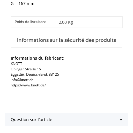
G = 167 mm
#productDetails.itemInformation#
#productDetails.itemValue#
2,00 Kg
Poids de livraison:
Informations sur la sécurité des produits
Informations du fabricant:
KNOTT
Obinger Straße 15
Eggstätt, Deutschland, 83125
info@knott.de
https://www.knott.de/
Question sur l'article