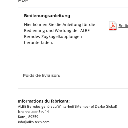
PDF
Bedienungsanleitung
Hier können Sie die Anleitung für die
Bedi
Bedienung und Wartung der ALBE
Berndes-Zugkugelkupplungen
herunterladen.
#productDetails.itemInformation#
#productDetails.itemValue#
Poids de livraison:
Informations du fabricant:
ALBE Berndes gehört zu Winterhoff (Member of Dexko Global)
Ichenhauser Str. 14
Kötz​, , 89359
info@alko-tech.com