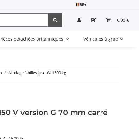
BE
▾
0,00 €
Pièces détachées britanniques
Véhicules à grue
n
Attelage à billes jusqu'à 1500 kg
150 V version G 70 mm carré
squ'à 1500 kg