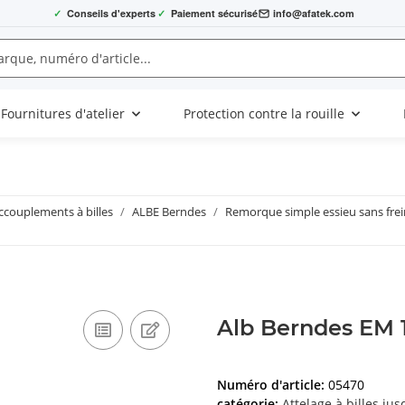
✓
Conseils d'experts
✓
Paiement sécurisé
info@afatek.com
Fournitures d'atelier
Protection contre la rouille
ccouplements à billes
ALBE Berndes
Remorque simple essieu sans frei
Alb Berndes EM 
Numéro d'article:
05470
catégorie:
Attelage à billes ju