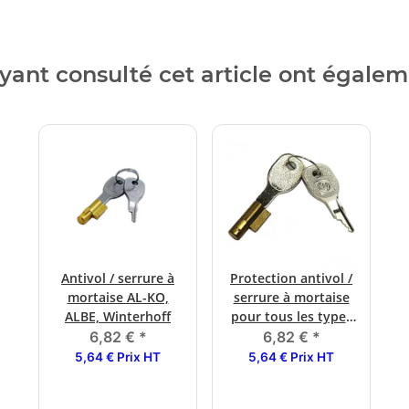
ayant consulté cet article ont égale
Antivol / serrure à
Protection antivol /
mortaise AL-KO,
serrure à mortaise
ALBE, Winterhoff
pour tous les types
ALBE à partir de
6,82 €
*
6,82 €
*
12/1999
5,64 € Prix HT
5,64 € Prix HT