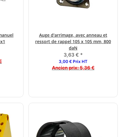
 manuel
Auge d'arrimage, avec anneau et
Je
0x1
ressort de rappel 105 x 105 mm, 800
daN
3,63 €
*
€
3,00 € Prix HT
Ancien prix:
5,36 €