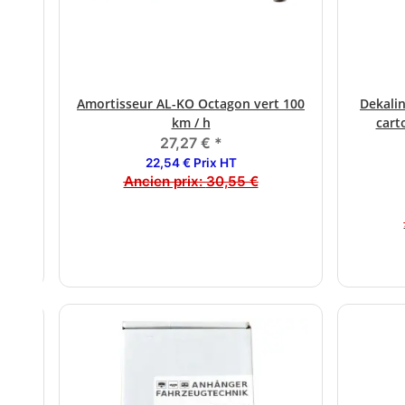
tagon
Amortisseur AL-KO Octagon vert 100
Dekalin
km / h
cart
27,27 €
*
22,54 € Prix HT
Ancien prix:
30,55 €