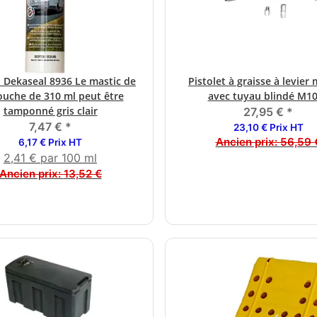
 Dekaseal 8936 Le mastic de
Pistolet à graisse à levier
ouche de 310 ml peut être
avec tuyau blindé M1
tamponné gris clair
27,95 €
*
7,47 €
*
23,10 € Prix HT
Ancien prix:
56,59 
6,17 € Prix HT
2,41 € par 100 ml
Ancien prix:
13,52 €