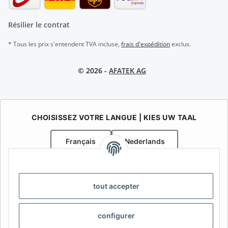
Résilier le contrat
* Tous les prix s'entendent TVA incluse,
frais d'expédition
exclus.
© 2026 -
AFATEK AG
CHOISISSEZ VOTRE LANGUE | KIES UW TAAL
Français
Nederlands
AFATEK Belgique / België
Votre spécialiste en pièces détachées pour remorques | Uw
tout accepter
specialist in onderdelen voor aanhangwagens
Contact:
info@afatek.com
configurer