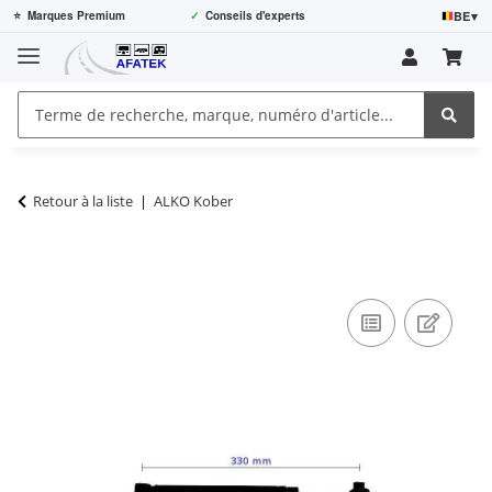
BE
▾
⭐
Marques Premium
✓
Conseils d'experts
Retour à la liste
ALKO Kober