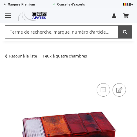
BE
▾
⭐
Marques Premium
✓
Conseils d'experts
Retour à la liste
Feux à quatre chambres