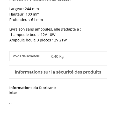
Largeur: 244 mm
Hauteur: 100 mm
Profondeur: 61 mm
Livraison sans ampoules, elle s'adapte à :
1 ampoule boule 12V 10W
Ampoule boule 3 pièces 12V 21W
#productDetails.itemInformation#
#productDetails.itemValue#
0,40 Kg
Poids de livraison:
Informations sur la sécurité des produits
Informations du fabricant:
Jokon
, ,