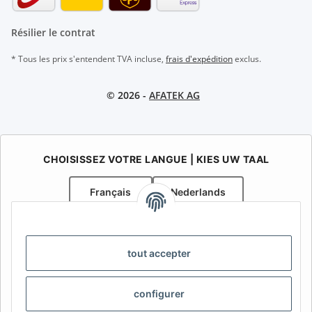
Résilier le contrat
* Tous les prix s'entendent TVA incluse,
frais d'expédition
exclus.
© 2026 -
AFATEK AG
CHOISISSEZ VOTRE LANGUE | KIES UW TAAL
Français
Nederlands
AFATEK Belgique / België
Votre spécialiste en pièces détachées pour remorques | Uw
tout accepter
specialist in onderdelen voor aanhangwagens
Contact:
info@afatek.com
configurer