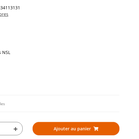
034113131
bres
s NSL
les
Ajouter au panier