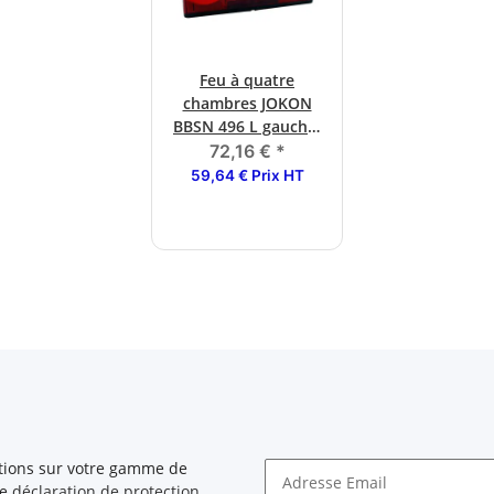
Feu à quatre
chambres JOKON
BBSN 496 L gauche,
avec feu
72,16 €
*
antibrouillard
59,64 € Prix HT
arrière
ations sur votre gamme de
re
déclaration de protection