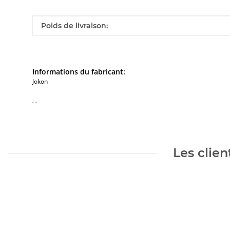
#productDetails.itemInformation#
#productDetails.itemValue#
Poids de livraison:
Informations du fabricant:
Jokon
, ,
Les clien