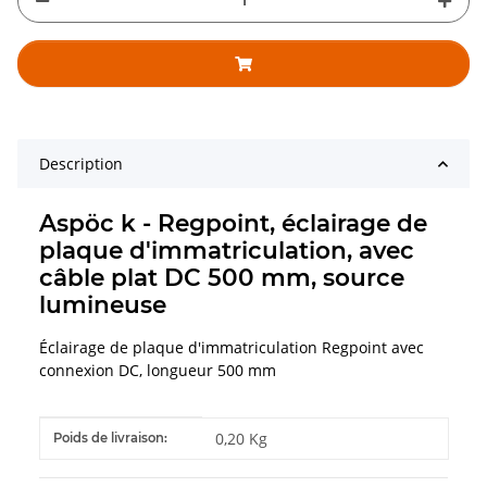
Description
Aspöc k - Regpoint, éclairage de
plaque d'immatriculation, avec
câble plat DC 500 mm, source
lumineuse
Éclairage de plaque d'immatriculation Regpoint avec
connexion DC, longueur 500 mm
#productDetails.itemInformation#
#productDetails.itemValue#
0,20 Kg
Poids de livraison: