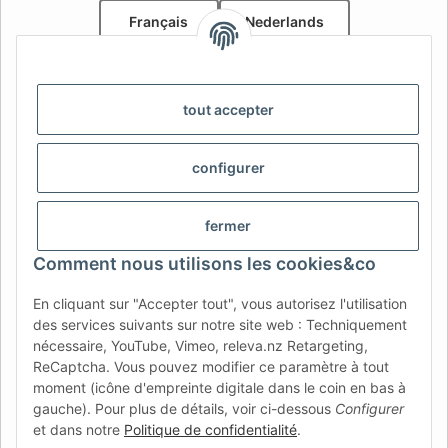
Français
Nederlands
AFATEK Belgique / België
Votre spécialiste en pièces détachées pour remorques | Uw
tout accepter
specialist in onderdelen voor aanhangwagens
Contact:
info@afatek.com
configurer
AFATEK INTERNATIONAL – SELECT REGION & LANGUAGE |
CHOISIR LA RÉGION ET LA LANGUE | SELECCIONAR REGIÓN E
fermer
IDIOMA
Comment nous utilisons les cookies&co
DE
AT
CH (DE)
CH (FR)
En cliquant sur "Accepter tout", vous autorisez l'utilisation
CH (IT)
BE (NL)
BE (FR)
NL
des services suivants sur notre site web : Techniquement
nécessaire, YouTube, Vimeo, releva.nz Retargeting,
FR
IT
ES
DK
PL
ReCaptcha. Vous pouvez modifier ce paramètre à tout
UK
NZ
USA
MX
PT
moment (icône d'empreinte digitale dans le coin en bas à
gauche). Pour plus de détails, voir ci-dessous
Configurer
SE
FI
CZ
HU
SK
et dans notre
Politique de confidentialité
.