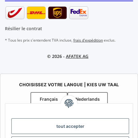
Résilier le contrat
* Tous les prix s'entendent TVA incluse,
frais d'expédition
exclus.
© 2026 -
AFATEK AG
CHOISISSEZ VOTRE LANGUE | KIES UW TAAL
Français
Nederlands
AFATEK Belgique / België
Votre spécialiste en pièces détachées pour remorques | Uw
tout accepter
specialist in onderdelen voor aanhangwagens
Contact:
info@afatek.com