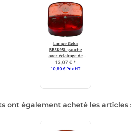
Lampe Geka
BBSK95L gauche
avec éclairage de
plaque
13,07 €
*
d'immatriculation
10,80 € Prix HT
ts ont également acheté les articles 