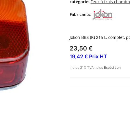
catégorie:
Feux à trois chambr
Fabricants:
Jokon BBS (K) 215 L, complet, 
23,50 €
19,42 € Prix HT
inclus 21% TVA , plus
Expédition