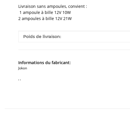
Livraison sans ampoules, convient :
1 ampoule à bille 12V 10W
2 ampoules à bille 12V 21W
#productDetails.itemInformation#
#productDetails.itemValue#
Poids de livraison:
Informations du fabricant:
Jokon
, ,