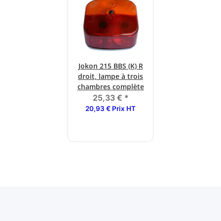
Jokon 215 BBS (K) R
droit, lampe à trois
chambres complète
25,33 €
*
20,93 € Prix HT