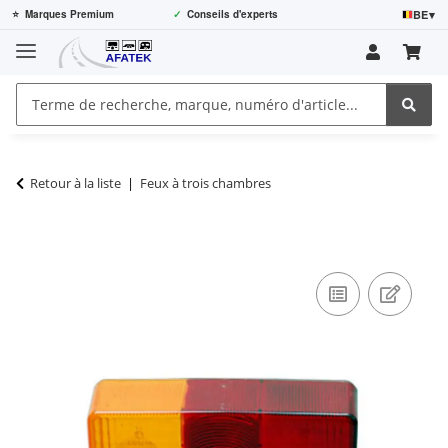
BE
▾
⭐
Marques Premium
✓
Conseils d'experts
Retour à la liste
Feux à trois chambres