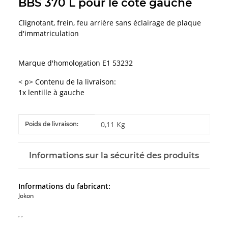
BBS 370 L pour le côté gauche
Clignotant, frein, feu arrière sans éclairage de plaque
d'immatriculation
Marque d'homologation E1 53232
< p> Contenu de la livraison:
1x lentille à gauche
#productDetails.itemInformation#
#productDetails.itemValue#
0,11 Kg
Poids de livraison:
Informations sur la sécurité des produits
Informations du fabricant:
Jokon
, ,