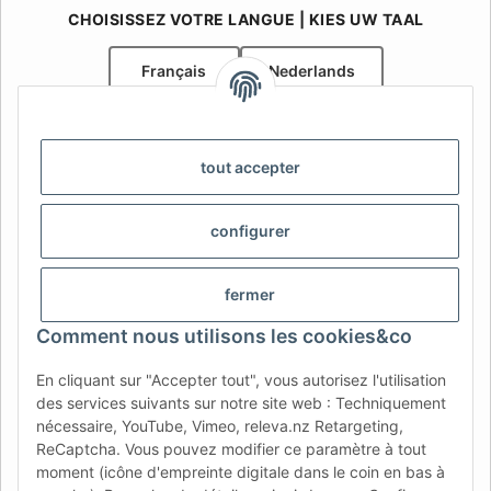
CHOISISSEZ VOTRE LANGUE | KIES UW TAAL
Français
Nederlands
AFATEK Belgique / België
Votre spécialiste en pièces détachées pour remorques | Uw
tout accepter
specialist in onderdelen voor aanhangwagens
Contact:
info@afatek.com
configurer
AFATEK INTERNATIONAL – SELECT REGION & LANGUAGE |
CHOISIR LA RÉGION ET LA LANGUE | SELECCIONAR REGIÓN E
fermer
IDIOMA
Comment nous utilisons les cookies&co
DE
AT
CH (DE)
CH (FR)
En cliquant sur "Accepter tout", vous autorisez l'utilisation
CH (IT)
BE (NL)
BE (FR)
NL
des services suivants sur notre site web : Techniquement
nécessaire, YouTube, Vimeo, releva.nz Retargeting,
FR
IT
ES
DK
PL
ReCaptcha. Vous pouvez modifier ce paramètre à tout
UK
NZ
USA
MX
PT
moment (icône d'empreinte digitale dans le coin en bas à