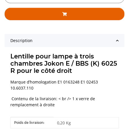
Description
Lentille pour lampe à trois
chambres Jokon E / BBS (K) 6025
R pour le côté droit
Marque d’homologation E1 0163248 E1 02453
10.6037.110
Contenu de la livraison: < br /> 1 x verre de
remplacement à droite
#productDetails.itemInformation#
#productDetails.itemValue#
0,20 Kg
Poids de livraison: