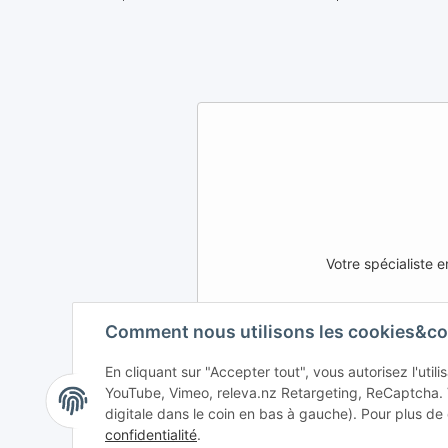
Votre spécialiste
Comment nous utilisons les cookies&co
AFATEK INTERNATIONAL – S
En cliquant sur "Accepter tout", vous autorisez l'uti
DE
AT
CH (DE)
YouTube, Vimeo, releva.nz Retargeting, ReCaptcha.
digitale dans le coin en bas à gauche). Pour plus de 
DK
PL
UK
confidentialité
.