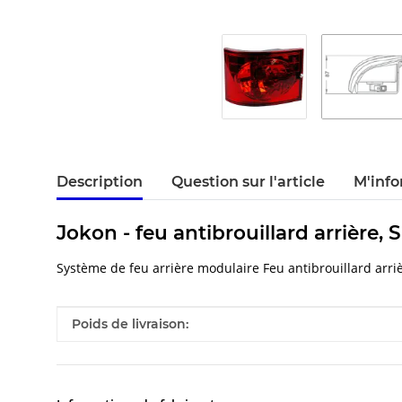
Description
Question sur l'article
M'info
Jokon - feu antibrouillard arrière,
Système de feu arrière modulaire Feu antibrouillard arr
#productDetails.itemInformation#
#productDetails.itemValue#
Poids de livraison: