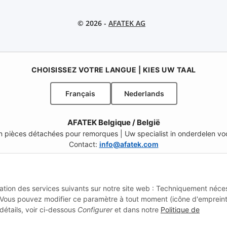
© 2026 -
AFATEK AG
CHOISISSEZ VOTRE LANGUE | KIES UW TAAL
Français
Nederlands
AFATEK Belgique / België
 en pièces détachées pour remorques | Uw specialist in onderdelen 
Contact:
info@afatek.com
ELECT REGION & LANGUAGE | CHOISIR LA RÉGION ET LA LANGUE | SE
lisation des services suivants sur notre site web : Techniquement néce
CH (FR)
CH (IT)
BE (NL)
BE (FR)
NL
 Vous pouvez modifier ce paramètre à tout moment (icône d'emprein
détails, voir ci-dessous
Configurer
et dans notre
Politique de
NZ
USA
MX
PT
SE
FI