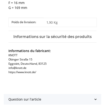
F = 16 mm
G = 169 mm
#productDetails.itemInformation#
#productDetails.itemValue#
1,90 Kg
Poids de livraison:
Informations sur la sécurité des produits
Informations du fabricant:
KNOTT
Obinger Straße 15
Eggstätt, Deutschland, 83125
info@knott.de
https://www.knott.de/
Question sur l'article