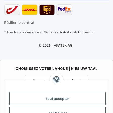
Résilier le contrat
* Tous les prix s'entendent TVA incluse,
frais d'expédition
exclus.
© 2026 -
AFATEK AG
CHOISISSEZ VOTRE LANGUE | KIES UW TAAL
Français
Nederlands
AFATEK Belgique / België
tout accepter
Votre spécialiste en pièces détachées pour remorques | Uw
specialist in onderdelen voor aanhangwagens
Contact:
info@afatek.com