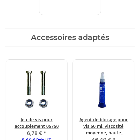
Accessoires adaptés
Jeu de vis pour
Agent de blocage pour
accouplement 05750
vis 50 ml, viscosité
moyenne, haute
6,78 €
*
résistance
46,40 €
*