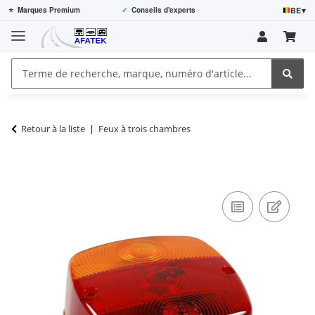
BE
▾
⭐
Marques Premium
✓
Conseils d'experts
Retour à la liste
Feux à trois chambres