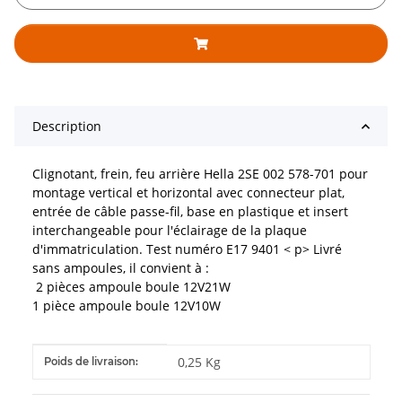
Description
Clignotant, frein, feu arrière Hella 2SE 002 578-701 pour
montage vertical et horizontal avec connecteur plat,
entrée de câble passe-fil, base en plastique et insert
interchangeable pour l'éclairage de la plaque
d'immatriculation. Test numéro E17 9401 < p> Livré
sans ampoules, il convient à :
2 pièces ampoule boule 12V21W
1 pièce ampoule boule 12V10W
#productDetails.itemInformation#
#productDetails.itemValue#
0,25 Kg
Poids de livraison: