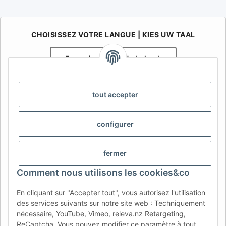
CHOISISSEZ VOTRE LANGUE | KIES UW TAAL
Français
Nederlands
AFATEK Belgique / België
tout accepter
Votre spécialiste en pièces détachées pour remorques | Uw
specialist in onderdelen voor aanhangwagens
Contact:
info@afatek.com
configurer
AFATEK INTERNATIONAL – SELECT REGION & LANGUAGE |
fermer
CHOISIR LA RÉGION ET LA LANGUE | SELECCIONAR REGIÓN E
IDIOMA
Comment nous utilisons les cookies&co
DE
AT
CH (DE)
CH (FR)
En cliquant sur "Accepter tout", vous autorisez l'utilisation
des services suivants sur notre site web : Techniquement
CH (IT)
BE (NL)
BE (FR)
NL
nécessaire, YouTube, Vimeo, releva.nz Retargeting,
FR
IT
ES
DK
PL
ReCaptcha. Vous pouvez modifier ce paramètre à tout