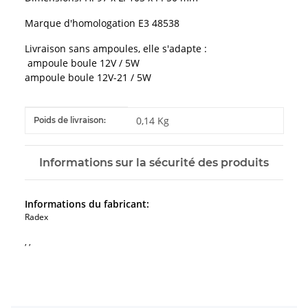
Marque d'homologation E3 48538
Livraison sans ampoules, elle s'adapte :
ampoule boule 12V / 5W
ampoule boule 12V-21 / 5W
#productDetails.itemInformation#
#productDetails.itemValue#
0,14 Kg
Poids de livraison:
Informations sur la sécurité des produits
Informations du fabricant:
Radex
, ,