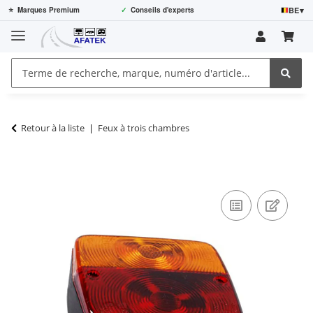
BE
▾
⭐
Marques Premium
✓
Conseils d'experts
Retour à la liste
Feux à trois chambres