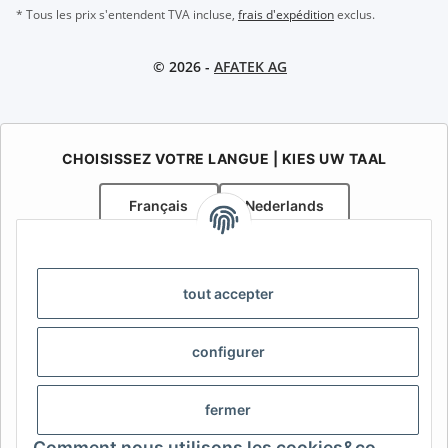
* Tous les prix s'entendent TVA incluse,
frais d'expédition
exclus.
© 2026 -
AFATEK AG
CHOISISSEZ VOTRE LANGUE | KIES UW TAAL
Français
Nederlands
AFATEK Belgique / België
Votre spécialiste en pièces détachées pour remorques | Uw
tout accepter
specialist in onderdelen voor aanhangwagens
Contact:
info@afatek.com
configurer
AFATEK INTERNATIONAL – SELECT REGION & LANGUAGE |
CHOISIR LA RÉGION ET LA LANGUE | SELECCIONAR REGIÓN E
fermer
IDIOMA
Comment nous utilisons les cookies&co