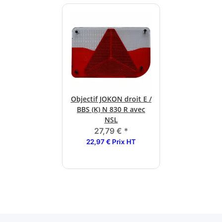
Objectif JOKON droit E /
BBS (K) N 830 R avec
NSL
27,79 €
*
22,97 € Prix HT