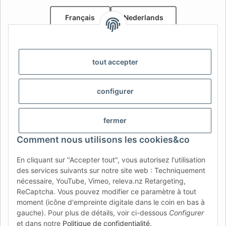
Français
Nederlands
AFATEK Belgique / België
Votre spécialiste en pièces détachées pour remorques | Uw
tout accepter
specialist in onderdelen voor aanhangwagens
Contact:
info@afatek.com
configurer
AFATEK INTERNATIONAL – SELECT REGION & LANGUAGE |
CHOISIR LA RÉGION ET LA LANGUE | SELECCIONAR REGIÓN E
fermer
IDIOMA
Comment nous utilisons les cookies&co
DE
AT
CH (DE)
CH (FR)
En cliquant sur "Accepter tout", vous autorisez l'utilisation
CH (IT)
BE (NL)
BE (FR)
NL
des services suivants sur notre site web : Techniquement
nécessaire, YouTube, Vimeo, releva.nz Retargeting,
FR
IT
ES
DK
PL
ReCaptcha. Vous pouvez modifier ce paramètre à tout
UK
NZ
USA
MX
PT
moment (icône d'empreinte digitale dans le coin en bas à
gauche). Pour plus de détails, voir ci-dessous
Configurer
SE
FI
CZ
HU
SK
et dans notre
Politique de confidentialité
.