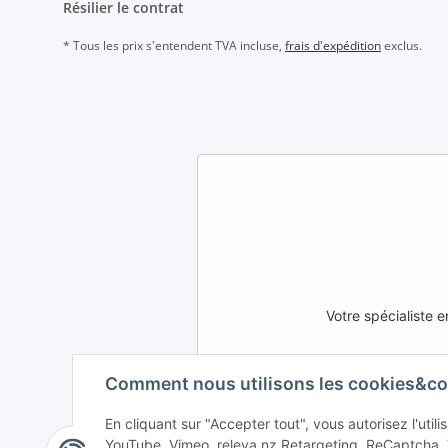
Résilier le contrat
* Tous les prix s'entendent TVA incluse,
frais d'expédition
exclus.
Votre spécialiste
Comment nous utilisons les cookies&co
AFATEK INTERNATIONAL – S
En cliquant sur "Accepter tout", vous autorisez l'uti
DE
AT
CH (DE)
YouTube, Vimeo, releva.nz Retargeting, ReCaptcha.