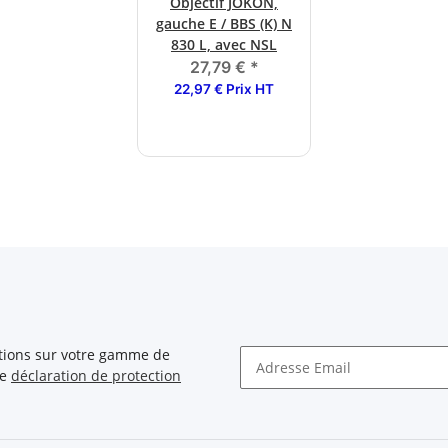
Objectif JOKON,
gauche E / BBS (K) N
830 L, avec NSL
27,79 €
*
22,97 € Prix HT
ations sur votre gamme de
re
déclaration de protection
Newsletter S'INSCRIRE