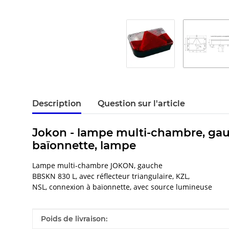
Description
Question sur l'article
Jokon - lampe multi-chambre, gauc
baïonnette, lampe
Lampe multi-chambre JOKON, gauche
BBSKN 830 L, avec réflecteur triangulaire, KZL,
NSL, connexion à baïonnette, avec source lumineuse
#productDetails.itemInformation#
#productDetails.itemValue#
Poids de livraison: