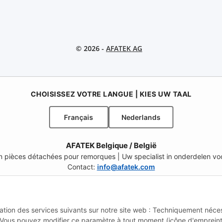
© 2026 -
AFATEK AG
CHOISISSEZ VOTRE LANGUE | KIES UW TAAL
Français
Nederlands
AFATEK Belgique / België
 en pièces détachées pour remorques | Uw specialist in onderdelen 
Contact:
info@afatek.com
ELECT REGION & LANGUAGE | CHOISIR LA RÉGION ET LA LANGUE | SE
lisation des services suivants sur notre site web : Techniquement néce
CH (FR)
CH (IT)
BE (NL)
BE (FR)
NL
 Vous pouvez modifier ce paramètre à tout moment (icône d'emprein