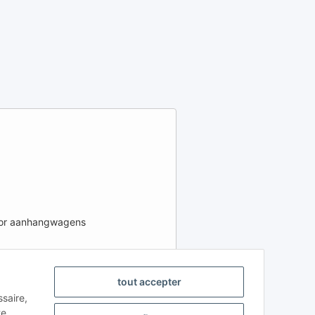
voor aanhangwagens
tout accepter
LECCIONAR REGIÓN E IDIOMA
ssaire,
FR
IT
ES
te