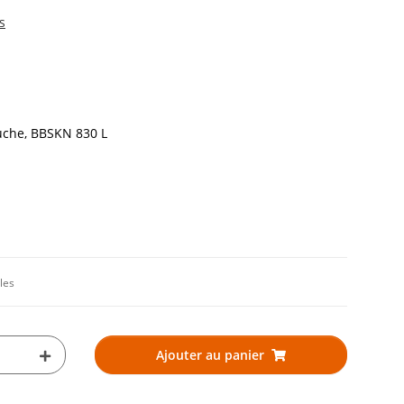
s
uche, BBSKN 830 L
les
Ajouter au panier