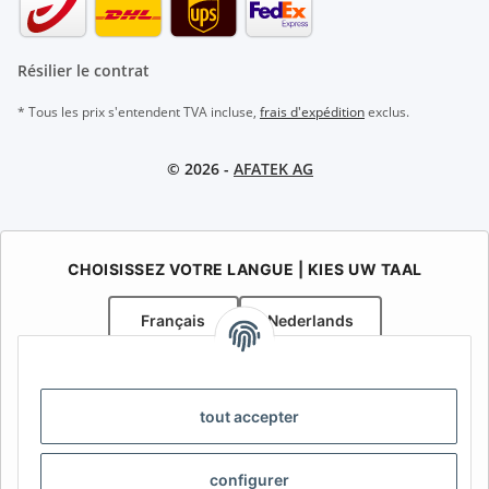
Résilier le contrat
* Tous les prix s'entendent TVA incluse,
frais d'expédition
exclus.
© 2026 -
AFATEK AG
CHOISISSEZ VOTRE LANGUE | KIES UW TAAL
Français
Nederlands
AFATEK Belgique / België
Votre spécialiste en pièces détachées pour remorques | Uw
tout accepter
specialist in onderdelen voor aanhangwagens
Contact:
info@afatek.com
configurer