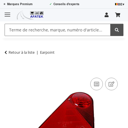
BE
▾
⭐
Marques Premium
✓
Conseils d'experts
Retour à la liste
Earpoint