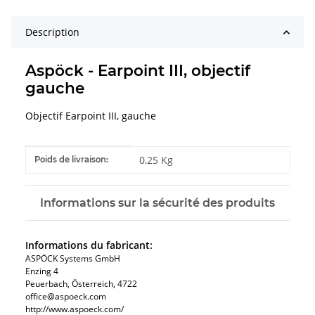
Description
Aspöck - Earpoint III, objectif
gauche
Objectif Earpoint III, gauche
#productDetails.itemInformation#
#productDetails.itemValue#
0,25 Kg
Poids de livraison:
Informations sur la sécurité des produits
Informations du fabricant:
ASPÖCK Systems GmbH
Enzing 4
Peuerbach, Österreich, 4722
office@aspoeck.com
http://www.aspoeck.com/