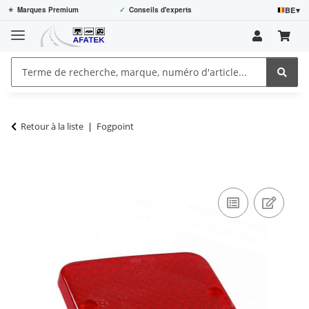
BE
▾
⭐
Marques Premium
✓
Conseils d'experts
Retour à la liste
Fogpoint