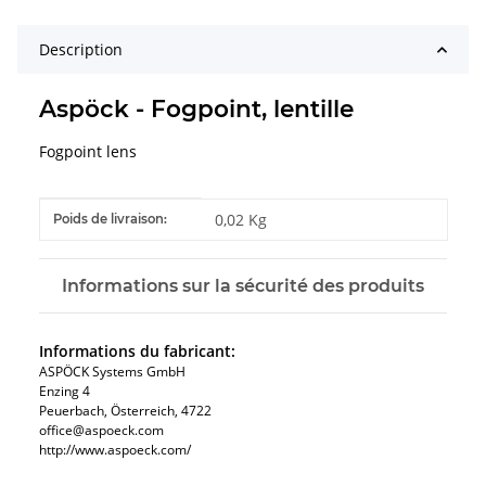
Description
Aspöck - Fogpoint, lentille
Fogpoint lens
#productDetails.itemInformation#
#productDetails.itemValue#
0,02 Kg
Poids de livraison:
Informations sur la sécurité des produits
Informations du fabricant:
ASPÖCK Systems GmbH
Enzing 4
Peuerbach, Österreich, 4722
office@aspoeck.com
http://www.aspoeck.com/