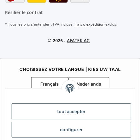
Résilier le contrat
* Tous les prix s'entendent TVA incluse,
frais d'expédition
exclus.
© 2026 -
AFATEK AG
CHOISISSEZ VOTRE LANGUE | KIES UW TAAL
Français
Nederlands
AFATEK Belgique / België
Votre spécialiste en pièces détachées pour remorques | Uw
tout accepter
specialist in onderdelen voor aanhangwagens
Contact:
info@afatek.com
configurer