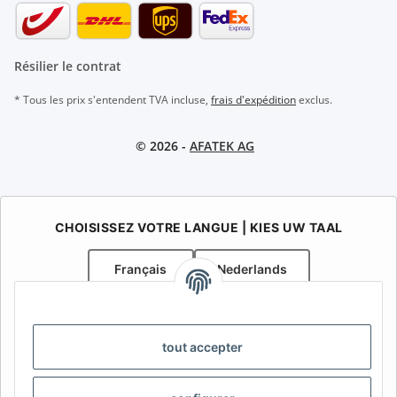
Résilier le contrat
* Tous les prix s'entendent TVA incluse,
frais d'expédition
exclus.
© 2026 -
AFATEK AG
CHOISISSEZ VOTRE LANGUE | KIES UW TAAL
Français
Nederlands
AFATEK Belgique / België
Votre spécialiste en pièces détachées pour remorques | Uw
tout accepter
specialist in onderdelen voor aanhangwagens
Contact:
info@afatek.com