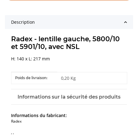
Description
Radex - lentille gauche, 5800/10
et 5901/10, avec NSL
H: 140 x L: 217 mm
#productDetails.itemInformation#
#productDetails.itemValue#
0,20 Kg
Poids de livraison:
Informations sur la sécurité des produits
Informations du fabricant:
Radex
, ,