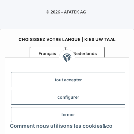
© 2026 -
AFATEK AG
CHOISISSEZ VOTRE LANGUE | KIES UW TAAL
Français
Nederlands
AFATEK Belgique / België
Votre spécialiste en pièces détachées pour remorques | Uw
tout accepter
specialist in onderdelen voor aanhangwagens
Contact:
info@afatek.com
configurer
AFATEK INTERNATIONAL – SELECT REGION & LANGUAGE |
CHOISIR LA RÉGION ET LA LANGUE | SELECCIONAR REGIÓN E
fermer
IDIOMA
Comment nous utilisons les cookies&co
DE
AT
CH (DE)
CH (FR)