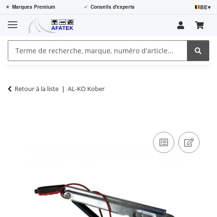
BE
▾
⭐
Marques Premium
✓
Conseils d'experts
Retour à la liste
AL-KO Kober