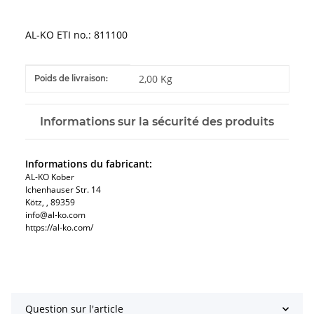
AL-KO ETI no.: 811100
#productDetails.itemInformation#
#productDetails.itemValue#
2,00 Kg
Poids de livraison:
Informations sur la sécurité des produits
Informations du fabricant:
AL-KO Kober
Ichenhauser Str. 14
Kötz, , 89359
info@al-ko.com
https://al-ko.com/
Question sur l'article